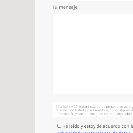
Tu mensaje
BELLESA I MÉS, tratará sus datos personales para g
relación con Usted y para remitirle, por cualquier 
información y comunicaciones comerciales sobre
productos y servicios similares a los solicitados. U
derecho a acceder, rectificar y suprimir los datos,
derechos, como se explica en nuestra política de p
He leído y estoy de acuerdo con 